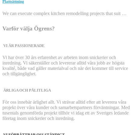
Plattsättning
We can execute complex kitchen remodelling projects that suit …
Varför välja Ögrens?
VI ÄR PASSIONERADE
Vi har över 30 års erfarenhet av arbeten inom snickerier och
inredning. Vi säkerställer och levererar alltid våra jobb av högsta
kvalité, både vad gäller materialval och när det kommer till service
och tillgänglighet.
ÄRLIGA OCH PÅLITLIGA
För oss innebär ärlighet allt. Vi strävar alltid efter att leverera våra
projekt över våra kunder och samarbetspartners förväntningar. Med
tusentals genomförda projekt tillhör vi idag ett av Sveriges ledande
företag inom snickerier och inredning.
VI FÖRBÄTTRAR OSS STÄNDIGT