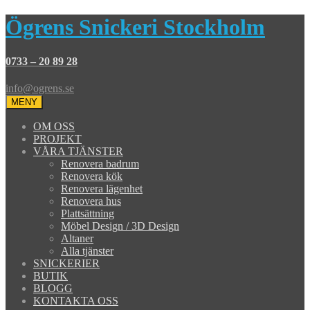
Ögrens Snickeri Stockholm
0733 – 20 89 28
info@ogrens.se
MENY
OM OSS
PROJEKT
VÅRA TJÄNSTER
Renovera badrum
Renovera kök
Renovera lägenhet
Renovera hus
Plattsättning
Möbel Design / 3D Design
Altaner
Alla tjänster
SNICKERIER
BUTIK
BLOGG
KONTAKTA OSS