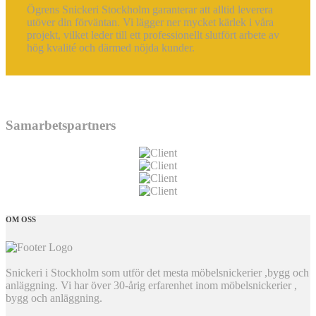
Ögrens Snickeri Stockholm garanterar att alltid leverera
utöver din förväntan. Vi lägger ner mycket kärlek i våra
projekt, vilket leder till ett professionellt slutfört arbete av
hög kvalité och därmed nöjda kunder.
Samarbetspartners
OM OSS
Snickeri i Stockholm som utför det mesta möbelsnickerier ,bygg och
anläggning. Vi har över 30-årig erfarenhet inom möbelsnickerier ,
bygg och anläggning.