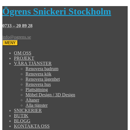
Ögrens Snickeri Stockholm
0733 – 20 89 28
info@ogrens.se
MENY
OM OSS
PROJEKT
VÅRA TJÄNSTER
Renovera badrum
Renovera kök
Renovera lägenhet
Renovera hus
Plattsättning
Möbel Design / 3D Design
Altaner
Alla tjänster
SNICKERIER
BUTIK
BLOGG
KONTAKTA OSS