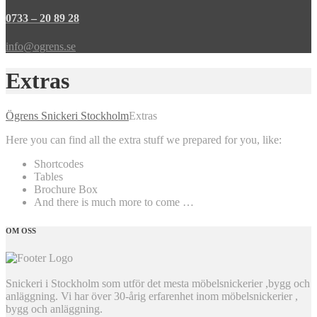
0733 – 20 89 28
info@ogrens.se
Extras
Ögrens Snickeri Stockholm
Extras
Here you can find all the extra stuff we prepared for you, like:
Shortcodes
Tables
Brochure Box
And there is much more to come …
OM OSS
Snickeri i Stockholm som utför det mesta möbelsnickerier ,bygg och
anläggning. Vi har över 30-årig erfarenhet inom möbelsnickerier ,
bygg och anläggning.