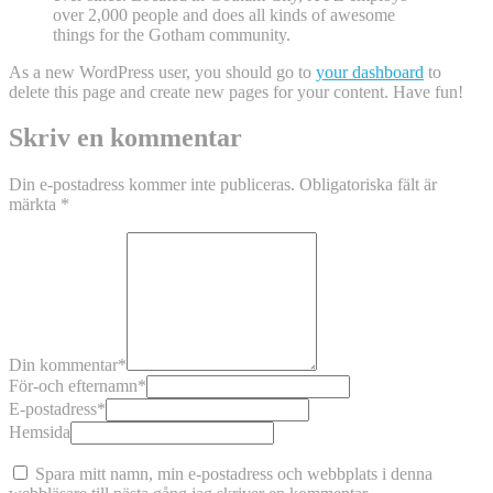
over 2,000 people and does all kinds of awesome
things for the Gotham community.
As a new WordPress user, you should go to
your dashboard
to
delete this page and create new pages for your content. Have fun!
Skriv en kommentar
Din e-postadress kommer inte publiceras.
Obligatoriska fält är
märkta
*
Din kommentar
*
För-och efternamn
*
E-postadress
*
Hemsida
Spara mitt namn, min e-postadress och webbplats i denna