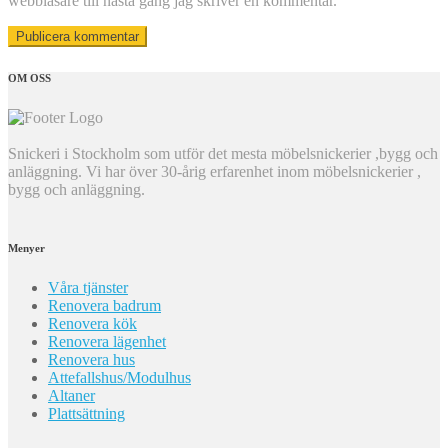
webbläsare till nästa gång jag skriver en kommentar.
OM OSS
Snickeri i Stockholm som utför det mesta möbelsnickerier ,bygg och
anläggning. Vi har över 30-årig erfarenhet inom möbelsnickerier ,
bygg och anläggning.
Menyer
Våra tjänster
Renovera badrum
Renovera kök
Renovera lägenhet
Renovera hus
Attefallshus/Modulhus
Altaner
Plattsättning