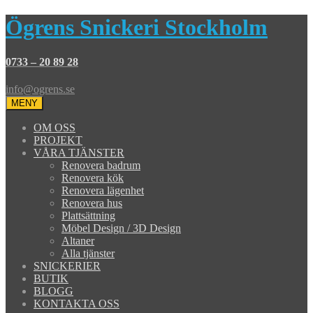
Ögrens Snickeri Stockholm
0733 – 20 89 28
info@ogrens.se
MENY
OM OSS
PROJEKT
VÅRA TJÄNSTER
Renovera badrum
Renovera kök
Renovera lägenhet
Renovera hus
Plattsättning
Möbel Design / 3D Design
Altaner
Alla tjänster
SNICKERIER
BUTIK
BLOGG
KONTAKTA OSS