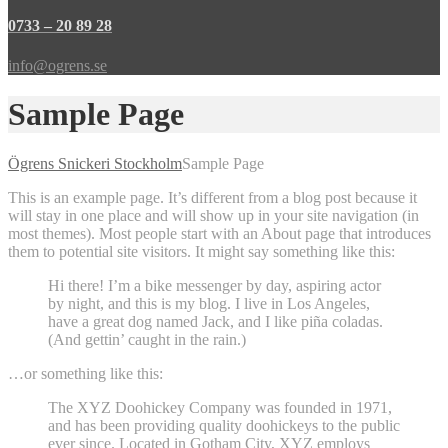
0733 – 20 89 28
info@ogrens.se
Sample Page
Ögrens Snickeri Stockholm
Sample Page
This is an example page. It’s different from a blog post because it
will stay in one place and will show up in your site navigation (in
most themes). Most people start with an About page that introduces
them to potential site visitors. It might say something like this:
Hi there! I’m a bike messenger by day, aspiring actor
by night, and this is my blog. I live in Los Angeles,
have a great dog named Jack, and I like piña coladas.
(And gettin’ caught in the rain.)
…or something like this:
The XYZ Doohickey Company was founded in 1971,
and has been providing quality doohickeys to the public
ever since. Located in Gotham City, XYZ employs