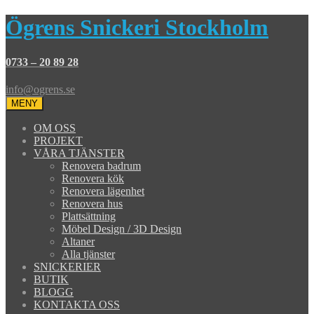
Ögrens Snickeri Stockholm
0733 – 20 89 28
info@ogrens.se
MENY
OM OSS
PROJEKT
VÅRA TJÄNSTER
Renovera badrum
Renovera kök
Renovera lägenhet
Renovera hus
Plattsättning
Möbel Design / 3D Design
Altaner
Alla tjänster
SNICKERIER
BUTIK
BLOGG
KONTAKTA OSS