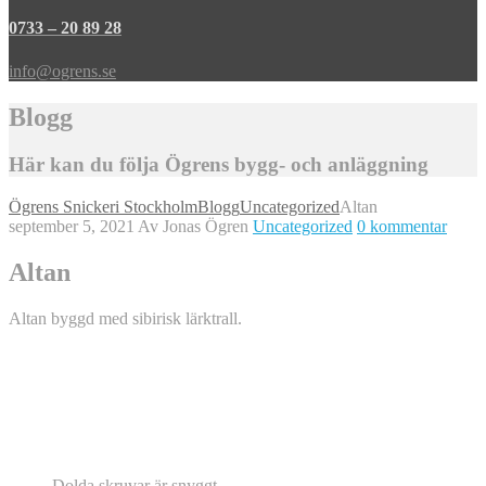
0733 – 20 89 28
info@ogrens.se
Blogg
Här kan du följa Ögrens bygg- och anläggning
Ögrens Snickeri Stockholm
Blogg
Uncategorized
Altan
september 5, 2021
Av Jonas Ögren
Uncategorized
0 kommentar
Altan
Altan byggd med sibirisk lärktrall.
Dolda skruvar är snyggt