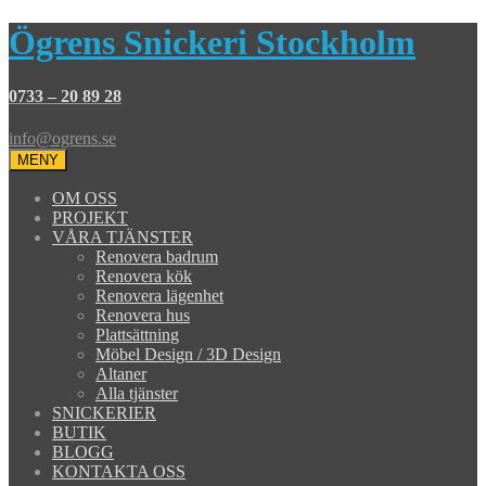
Ögrens Snickeri Stockholm
0733 – 20 89 28
info@ogrens.se
MENY
OM OSS
PROJEKT
VÅRA TJÄNSTER
Renovera badrum
Renovera kök
Renovera lägenhet
Renovera hus
Plattsättning
Möbel Design / 3D Design
Altaner
Alla tjänster
SNICKERIER
BUTIK
BLOGG
KONTAKTA OSS