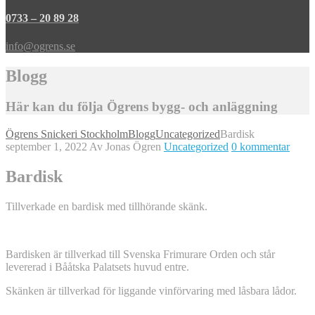
0733 – 20 89 28
info@ogrens.se
Blogg
Här kan du följa Ögrens bygg- och anläggning
Ögrens Snickeri Stockholm
Blogg
Uncategorized
Bardisk
september 1, 2022
Av Jonas Ögren
Uncategorized
0 kommentar
Bardisk
Tillverkade en bardisk med tillhörande skänk.
Bardisken är tillverkad till Svenska Frimurare Orden och står
levererad i Bååtska Palatsets huvud entre.
Skänken är tillverkad för liggande vinförvaring med låsbara lådor.