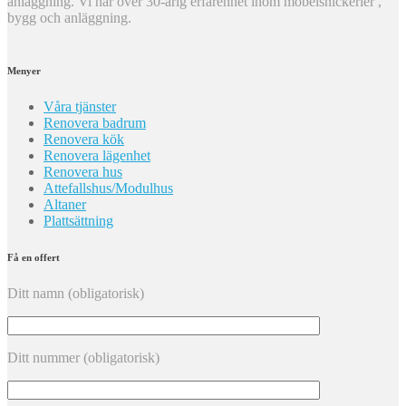
anläggning. Vi har över 30-årig erfarenhet inom möbelsnickerier ,
bygg och anläggning.
Menyer
Våra tjänster
Renovera badrum
Renovera kök
Renovera lägenhet
Renovera hus
Attefallshus/Modulhus
Altaner
Plattsättning
Få en offert
Ditt namn (obligatorisk)
Ditt nummer (obligatorisk)